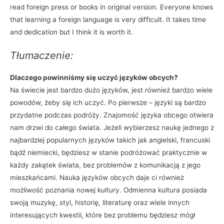
read foreign press or books in original version. Everyone knows
that learning a foreign language is very difficult. It takes time
and dedication but I think it is worth it.
Tłumaczenie:
Dlaczego powinniśmy się uczyć języków obcych?
Na świecie jest bardzo dużo języków, jest również bardzo wiele
powodów, żeby się ich uczyć. Po pierwsze – języki są bardzo
przydatne podczas podróży. Znajomość języka obcego otwiera
nam drzwi do całego świata. Jeżeli wybierzesz naukę jednego z
najbardziej popularnych języków takich jak angielski, francuski
bądź niemiecki, będziesz w stanie podróżować praktycznie w
każdy zakątek świata, bez problemów z komunikacją z jego
mieszkańcami. Nauka języków obcych daje ci również
możliwość poznania nowej kultury. Odmienna kultura posiada
swoją muzykę, styl, historię, literaturę oraz wiele innych
interesujących kwestii, które bez problemu będziesz mógł