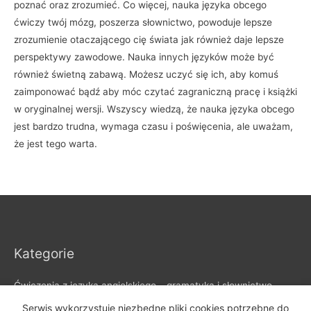
poznać oraz zrozumieć. Co więcej, nauka języka obcego
ćwiczy twój mózg, poszerza słownictwo, powoduje lepsze
zrozumienie otaczającego cię świata jak również daje lepsze
perspektywy zawodowe. Nauka innych języków może być
również świetną zabawą. Możesz uczyć się ich, aby komuś
zaimponować bądź aby móc czytać zagraniczną pracę i książki
w oryginalnej wersji. Wszyscy wiedzą, że nauka języka obcego
jest bardzo trudna, wymaga czasu i poświęcenia, ale uważam,
że jest tego warta.
Kategorie
Ćwiczenia z języka angielskiego – gramatyka i słownictwo
Czasy angielskie – artykuły i wyjaśnienia gramatyki
Serwis wykorzystuje niezbędne pliki cookies potrzebne do