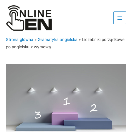
Przejdź
do
Głów
treści
men
Strona główna
»
Gramatyka angielska
»
Liczebniki porządkowe
po angielsku z wymową