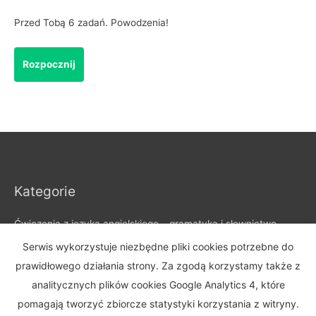
Przed Tobą 6 zadań. Powodzenia!
Kategorie
Ćwiczenia z języka angielskiego – gramatyka i słownictwo
Czasy angielskie – artykuły i wyjaśnienia gramatyki
Serwis wykorzystuje niezbędne pliki cookies potrzebne do
Gramatyka angielska
prawidłowego działania strony. Za zgodą korzystamy także z
Oferty szkół językowych
analitycznych plików cookies Google Analytics 4, które
Opisy po angielsku – przykłady, struktura i przydatne zwroty
pomagają tworzyć zbiorcze statystyki korzystania z witryny.
Pisanie