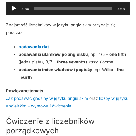
Odtwarzacz
00:00
00:00
plików
dźwiękowych
Znajomość liczebników w języku angielskim przydaje się
podczas:
podawania dat
podawania ułamków po angielsku
, np.: 1/5 –
one fifth
(jedna piąta), 3/7 –
three sevenths
(trzy siódme)
podawania imion władców i papieży
, np. William
the
Fourth
Powiązane tematy:
Jak podawać godziny w języku angielskim
oraz
liczby w języku
angielskim – wymowa i ćwiczenia
.
Ćwiczenie z liczebników
porządkowych