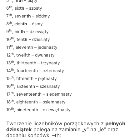
5
, fif
th
– piąty
th
6
, six
th
– szósty
th
7
, seven
th
– siódmy
th
8
, eigh
th
– ósmy
th
9
, nin
th
– dziewiąty
th
10
, ten
th
– dziesiąty
th
11
, eleventh – jedenasty
th
12
, twelfth – dwunasty
th
13
, thirteenth – trzynasty
th
14
, fourteenth – czternasty
th
15
, fifteenth – piętnasty
th
16
, sixteenth – szesnasty
th
17
, seventeenth – siedemnasty
th
18
, eighteenth – osiemnasty
th
19
, nineteenth – dziewiętnasty
Tworzenie liczebników porządkowych z
pełnych
dziesiątek
polega na zamianie „y” na „ie” oraz
dodaniu końcówki –th: