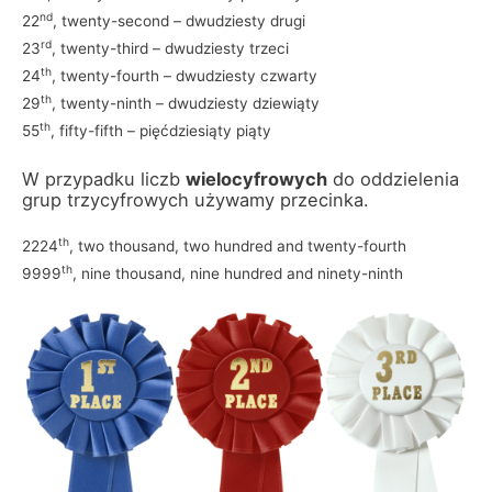
nd
22
, twenty-second – dwudziesty drugi
rd
23
, twenty-third – dwudziesty trzeci
th
24
, twenty-fourth – dwudziesty czwarty
th
29
, twenty-ninth – dwudziesty dziewiąty
th
55
, fifty-fifth – pięćdziesiąty piąty
W przypadku liczb
wielocyfrowych
do oddzielenia
grup trzycyfrowych używamy przecinka.
th
2224
, two thousand, two hundred and twenty-fourth
th
9999
, nine thousand, nine hundred and ninety-ninth