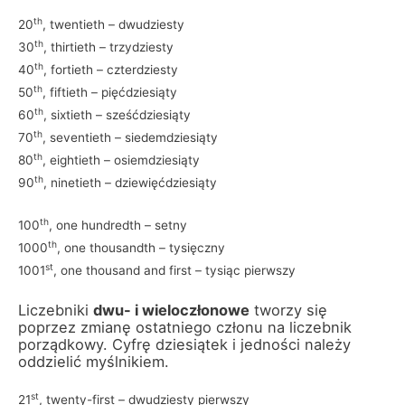
th
20
, twentieth – dwudziesty
th
30
, thirtieth – trzydziesty
th
40
, fortieth – czterdziesty
th
50
, fiftieth – pięćdziesiąty
th
60
, sixtieth – sześćdziesiąty
th
70
, seventieth – siedemdziesiąty
th
80
, eightieth – osiemdziesiąty
th
90
, ninetieth – dziewięćdziesiąty
th
100
, one hundredth – setny
th
1000
, one thousandth – tysięczny
st
1001
, one thousand and first – tysiąc pierwszy
Liczebniki
dwu- i wieloczłonowe
tworzy się
poprzez zmianę ostatniego członu na liczebnik
porządkowy. Cyfrę dziesiątek i jedności należy
oddzielić myślnikiem.
st
21
, twenty-first – dwudziesty pierwszy