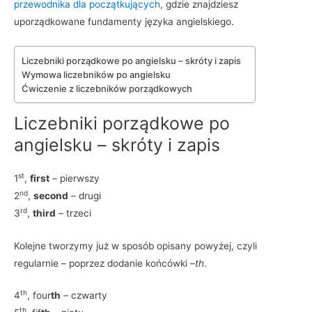
przewodnika dla początkujących
, gdzie znajdziesz
uporządkowane fundamenty języka angielskiego.
Liczebniki porządkowe po angielsku – skróty i zapis
Wymowa liczebników po angielsku
Ćwiczenie z liczebników porządkowych
Liczebniki porządkowe po
angielsku – skróty i zapis
st
1
,
first
– pierwszy
nd
2
,
second
– drugi
rd
3
,
third
– trzeci
Kolejne tworzymy już w sposób opisany powyżej, czyli
regularnie – poprzez dodanie końcówki
–th
.
th
4
, four
th
– czwarty
th