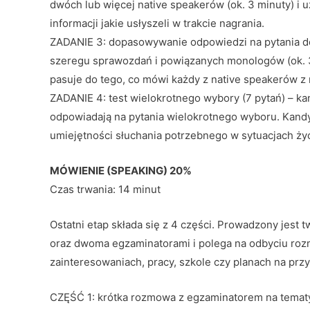
dwóch lub więcej native speakerów (ok. 3 minuty) i u
informacji jakie usłyszeli w trakcie nagrania.
ZADANIE 3: dopasowywanie odpowiedzi na pytania do
szeregu sprawozdań i powiązanych monologów (ok. 30
pasuje do tego, co mówi każdy z native speakerów z 
ZADANIE 4: test wielokrotnego wybory (7 pytań) – kan
odpowiadają na pytania wielokrotnego wyboru. Kand
umiejętności słuchania potrzebnego w sytuacjach ży
MÓWIENIE (SPEAKING) 20%
Czas trwania: 14 minut
Ostatni etap składa się z 4 części. Prowadzony jest
oraz dwoma egzaminatorami i polega na odbyciu rozm
zainteresowaniach, pracy, szkole czy planach na przy
CZĘŚĆ 1: krótka rozmowa z egzaminatorem na tematy