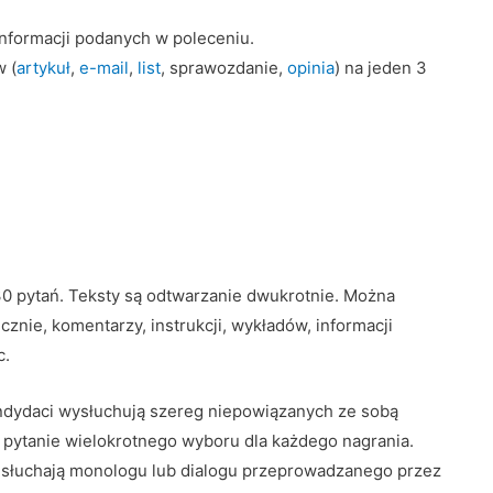
nformacji podanych w poleceniu.
 (
artykuł
,
e-mail
,
list
, sprawozdanie,
opinia
) na jeden 3
 30 pytań. Teksty są odtwarzanie dwukrotnie. Można
nie, komentarzy, instrukcji, wykładów, informacji
c.
andydaci wysłuchują szereg niepowiązanych ze sobą
 pytanie wielokrotnego wyboru dla każdego nagrania.
i słuchają monologu lub dialogu przeprowadzanego przez